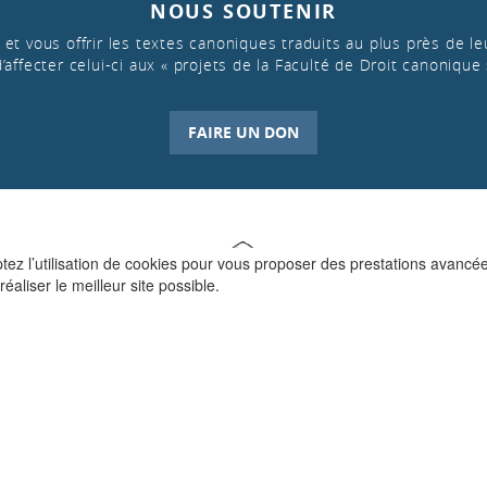
NOUS SOUTENIR
et vous offrir les textes canoniques traduits au plus près de leu
d’affecter celui-ci aux « projets de la Faculté de Droit canonique 
FAIRE UN DON
ptez l’utilisation de cookies pour vous proposer des prestations avancé
réaliser le meilleur site possible.
QUI SOMMES-NOUS ?
La Faculté de Droit canonique