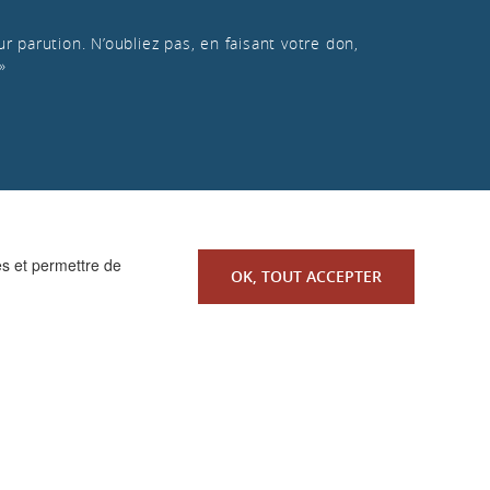
r parution. N’oubliez pas, en faisant votre don,
»
es et permettre de
OK, TOUT ACCEPTER