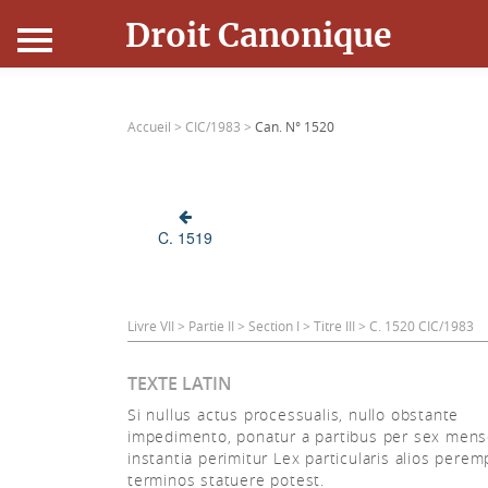
Droit Canonique
Accueil
Accueil >
CIC/1983 >
Can. N° 1520
Droit Canonique
Ressources
C. 1519
Actualités
Connexion
Livre VII > Partie II > Section I > Titre III > C. 1520 CIC/1983
TEXTE LATIN
Si nullus actus processualis, nullo obstante
impedimento, ponatur a partibus per sex mens
instantia perimitur Lex particularis alios perem
terminos statuere potest.