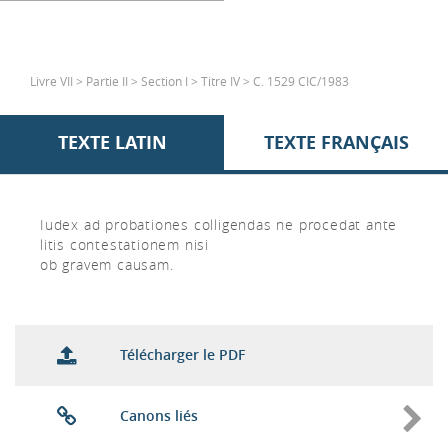
Livre VII > Partie II > Section I > Titre IV > C. 1529 CIC/1983
TEXTE LATIN
TEXTE FRANÇAIS
Iudex ad probationes colligendas ne procedat ante
litis contestationem nisi
ob gravem causam.
Télécharger le PDF
Canons liés