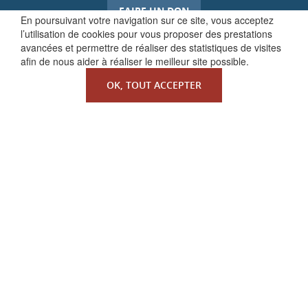
FAIRE UN DON
En poursuivant votre navigation sur ce site, vous acceptez
l’utilisation de cookies pour vous proposer des prestations
avancées et permettre de réaliser des statistiques de visites
afin de nous aider à réaliser le meilleur site possible.
OK, TOUT ACCEPTER
QUI SOMMES-NOUS ?
La Faculté de Droit canonique
Partenaires / mécènes
Liens utiles
MENTIONS LÉGALES