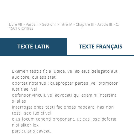
Livre VII > Partie II > Section I > Titre IV > Chapitre III > Article III > C.
1561 CIC/1983
TEXTE LATIN
TEXTE FRANÇAIS
Examen testis fit a iudice, vel ab eius delegato aut
auditore, cui assistat
oportet notarius ; quapropter partes, vel promotor
iustitiae, vel
defensor vinculi, vel advocati qui examini intersint,
si alias
interrogationes testi faciendas habeant, has non
testi, sed iudici vel
eius locum tenenti proponant, ut eas ipse deferat,
nisi aliter lex
particularis caveat.