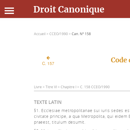
Droit Canonique
Accueil
Accueil >
CCEO/1990 >
Can. N° 158
Droit Canonique
Ressources
Code 
C. 157
Actualités
Connexion
Livre > Titre VI > Chapitre I > C. 158 CCEO/1990
TEXTE LATIN
§1. Ecclesiae metropolitanae sui iuris sedes es
civitate principe, a qua Metropolita, qui eidem 
praeest, tituIum desumit.