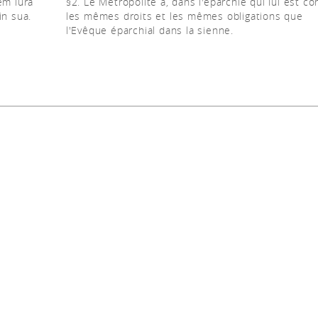
em iura
§2. Le Métropolite a, dans l'éparchie qui lui est co
in sua.
les mêmes droits et les mêmes obligations que
l'Evêque éparchial dans la sienne.