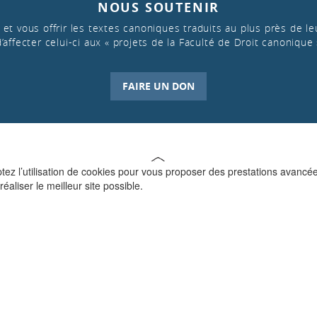
NOUS SOUTENIR
et vous offrir les textes canoniques traduits au plus près de leu
d’affecter celui-ci aux « projets de la Faculté de Droit canonique 
FAIRE UN DON
ptez l’utilisation de cookies pour vous proposer des prestations avancé
réaliser le meilleur site possible.
QUI SOMMES-NOUS ?
La Faculté de Droit canonique