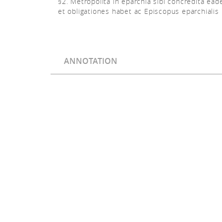
§2. Metropolita in eparchia sibi concredita ead
et obligationes habet ac Episcopus eparchialis 
ANNOTATION