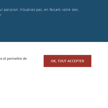
r parution. N’oubliez pas, en faisant votre don,
»
es et permettre de
OK, TOUT ACCEPTER