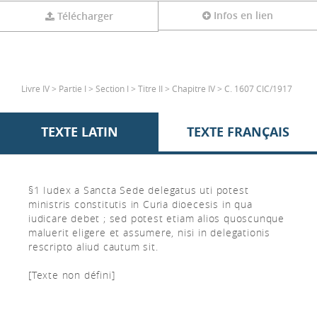
Infos en lien
Télécharger
Livre IV > Partie I > Section I > Titre II > Chapitre IV > C. 1607 CIC/1917
TEXTE LATIN
TEXTE FRANÇAIS
§1 Iudex a Sancta Sede delegatus uti potest
ministris constitutis in Curia dioecesis in qua
iudicare debet ; sed potest etiam alios quoscunque
maluerit eligere et assumere, nisi in delegationis
rescripto aliud cautum sit.
[Texte non défini]