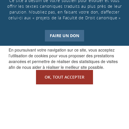
Ce site a besoin de votre soutien pour évoluer et vous
offrir les textes canoniques traduits au plus près de leur
parution. N’oubliez pas, en faisant votre don, d’affecter
celui-ci aux « projets de la Faculté de Droit canonique »
FAIRE UN DON
En poursuivant votre navigation sur ce site, vous acceptez
l’utilisation de cookies pour vous proposer des prestations
avancées et permettre de réaliser des statistiques de visites
afin de nous aider à réaliser le meilleur site possible.
OK, TOUT ACCEPTER
QUI SOMMES-NOUS ?
La Faculté de Droit canonique