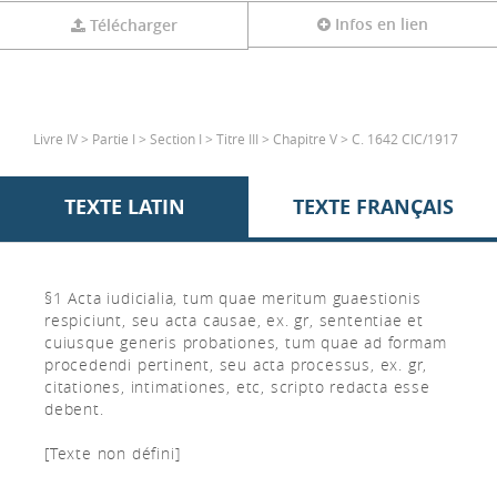
Infos en lien
Télécharger
Livre IV > Partie I > Section I > Titre III > Chapitre V > C. 1642 CIC/1917
TEXTE LATIN
TEXTE FRANÇAIS
§1 Acta iudicialia, tum quae meritum guaestionis
respiciunt, seu acta causae, ex. gr, sententiae et
cuiusque generis probationes, tum quae ad formam
procedendi pertinent, seu acta processus, ex. gr,
citationes, intimationes, etc, scripto redacta esse
debent.
[Texte non défini]