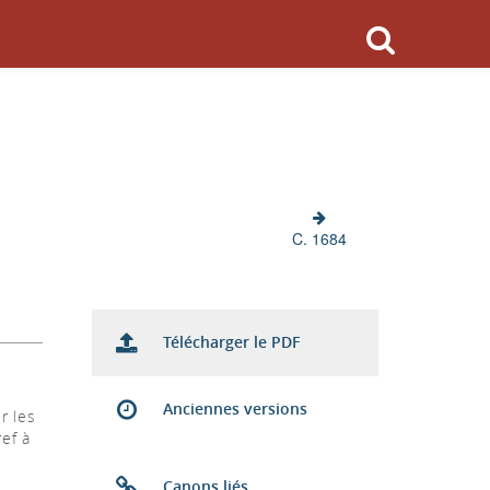
C. 1684
Télécharger le PDF
Anciennes versions
r les
ef à
Canons liés