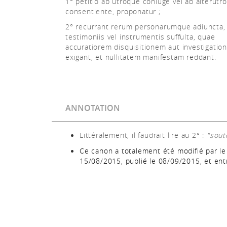
1° petitio ab utroque coniuge vel ab alterutro
consentiente, proponatur ;
2° recurrant rerum personarumque adiuncta,
testimoniis vel instrumentis suffulta, quae
accuratiorem disquisitionem aut investigati
exigant, et nullitatem manifestam reddant.
ANNOTATION
Littéralement, il faudrait lire au 2° :
"sout
Ce canon a
totalement
été modifié par le
15/08/2015, publié le 08/09/2015, et ent