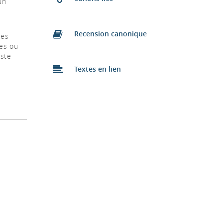
un
Recension canonique
des
es ou
este
Textes en lien