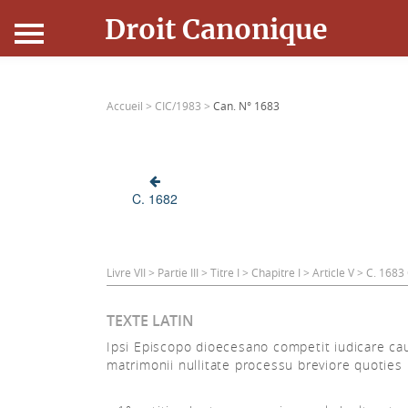
Droit Canonique
Accueil
Accueil >
CIC/1983 >
Can. N° 1683
Droit Canonique
Ressources
C. 1682
Actualités
Connexion
Livre VII > Partie III > Titre I > Chapitre I > Article V > C. 168
TEXTE LATIN
Ipsi Episcopo dioecesano competit iudicare ca
matrimonii nullitate processu breviore quoties 