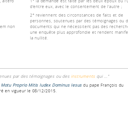
, altero
1° la demande est faite par les deux époux ou l'
d'entre eux, avec le consentement de l'autre ;
2° reviennent des circonstances de faits et de
personnes, soutenues par des témoignages ou 
onem non
documents qui ne nécessitent pas des recherch
une enquête plus approfondie et rendent manif
la nullité.
enues par des témoignages ou des
instruments
qui ..."
Motu Proprio Mitis Iudex Dominus Iesus
du pape François du
ré en vigueur le 08/12/2015.