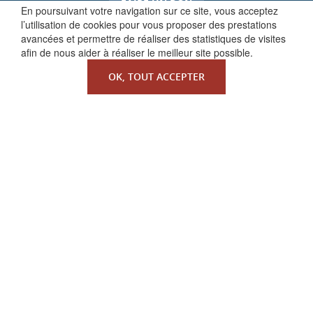
FAIRE UN DON
En poursuivant votre navigation sur ce site, vous acceptez
l’utilisation de cookies pour vous proposer des prestations
avancées et permettre de réaliser des statistiques de visites
afin de nous aider à réaliser le meilleur site possible.
OK, TOUT ACCEPTER
QUI SOMMES-NOUS ?
La Faculté de Droit canonique
Partenaires / mécènes
Liens utiles
MENTIONS LÉGALES