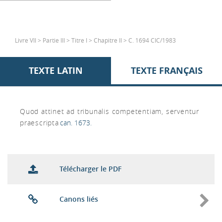
Livre VII > Partie III > Titre I > Chapitre II > C. 1694 CIC/1983
TEXTE LATIN
TEXTE FRANÇAIS
Quod attinet ad tribunalis competentiam, serventur
praescripta
can. 1673.
Télécharger le PDF
Canons liés