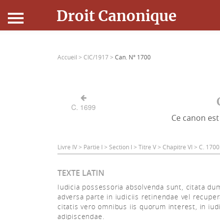
Droit Canonique
Accueil
Accueil >
CIC/1917 >
Can. N° 1700
Droit Canonique
Ressources
C. 1699
Ce canon est 
Actualités
Connexion
Livre IV > Partie I > Section I > Titre V > Chapitre VI > C. 17
TEXTE LATIN
Iudicia possessoria absolvenda sunt, citata du
adversa parte in iudiciis retinendae vel recupe
citatis vero omnibus iis quorum interest, in iudi
adipiscendae.