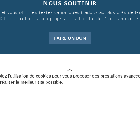
NOUS SOUTENIR
et vous offrir les textes canoniques traduits au plus près de leu
d’affecter celui-ci aux « projets de la Faculté de Droit canonique 
FAIRE UN DON
ptez l’utilisation de cookies pour vous proposer des prestations avancé
réaliser le meilleur site possible.
QUI SOMMES-NOUS ?
La Faculté de Droit canonique