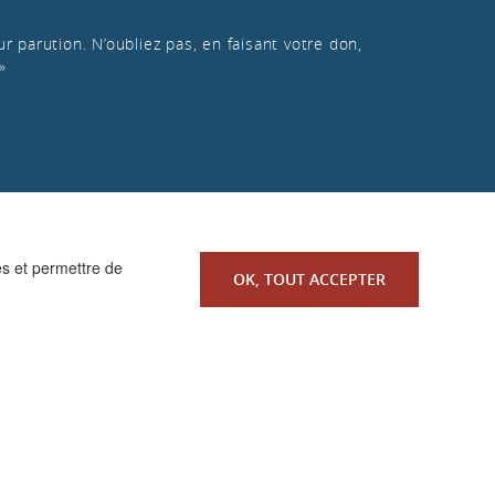
r parution. N’oubliez pas, en faisant votre don,
»
es et permettre de
OK, TOUT ACCEPTER