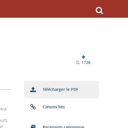
C. 1738
Télécharger le PDF
Canons liés
peut
ours
ui
Recension canonique