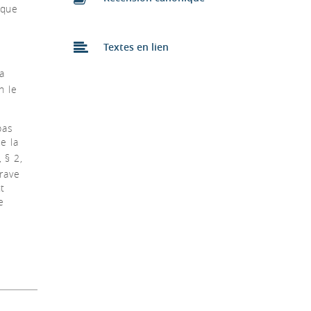
ique
Textes en lien
l
la
n le
pas
e la
, § 2,
rave
nt
e