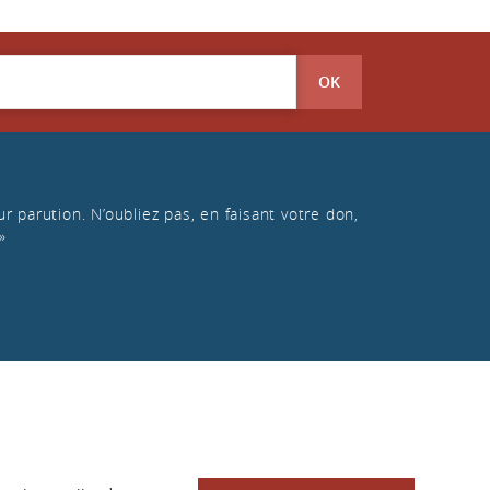
OK
r parution. N’oubliez pas, en faisant votre don,
»