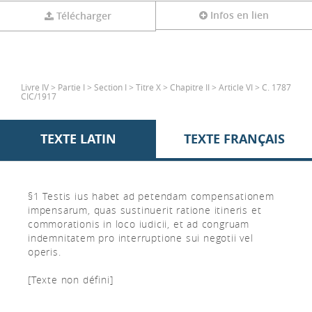
Infos en lien
Télécharger
Livre IV > Partie I > Section I > Titre X > Chapitre II > Article VI > C. 1787
CIC/1917
TEXTE LATIN
TEXTE FRANÇAIS
§1 Testis ius habet ad petendam compensationem
impensarum, quas sustinuerit ratione itineris et
commorationis in loco iudicii, et ad congruam
indemnitatem pro interruptione sui negotii vel
operis.
[Texte non défini]