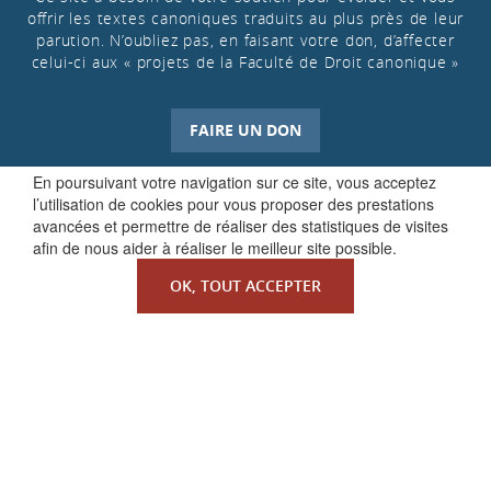
offrir les textes canoniques traduits au plus près de leur
parution. N’oubliez pas, en faisant votre don, d’affecter
celui-ci aux « projets de la Faculté de Droit canonique »
FAIRE UN DON
En poursuivant votre navigation sur ce site, vous acceptez
l’utilisation de cookies pour vous proposer des prestations
avancées et permettre de réaliser des statistiques de visites
afin de nous aider à réaliser le meilleur site possible.
OK, TOUT ACCEPTER
QUI SOMMES-NOUS ?
La Faculté de Droit canonique