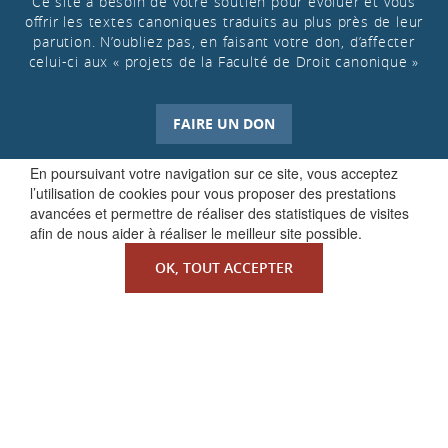
Ce site a besoin de votre soutien pour évoluer et vous
offrir les textes canoniques traduits au plus près de leur
parution. N’oubliez pas, en faisant votre don, d’affecter
celui-ci aux « projets de la Faculté de Droit canonique »
FAIRE UN DON
En poursuivant votre navigation sur ce site, vous acceptez
l’utilisation de cookies pour vous proposer des prestations
avancées et permettre de réaliser des statistiques de visites
afin de nous aider à réaliser le meilleur site possible.
OK, TOUT ACCEPTER
QUI SOMMES-NOUS ?
La Faculté de Droit canonique