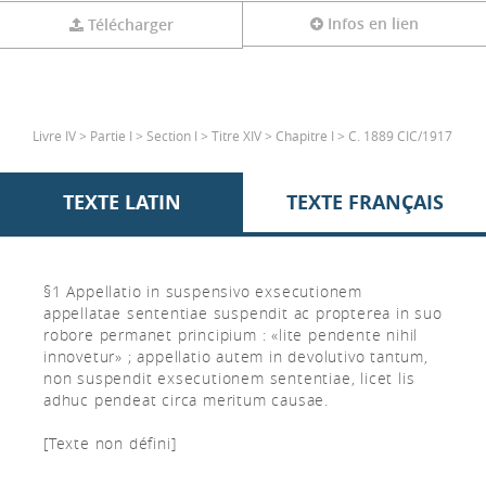
Infos en lien
Télécharger
Livre IV > Partie I > Section I > Titre XIV > Chapitre I > C. 1889 CIC/1917
TEXTE LATIN
TEXTE FRANÇAIS
§1 Appellatio in suspensivo exsecutionem
appellatae sententiae suspendit ac propterea in suo
robore permanet principium : «lite pendente nihil
innovetur» ; appellatio autem in devolutivo tantum,
non suspendit exsecutionem sententiae, licet lis
adhuc pendeat circa meritum causae.
[Texte non défini]