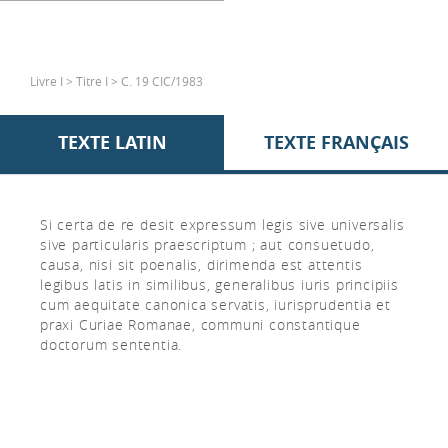
Livre I > Titre I > C. 19 CIC/1983
TEXTE LATIN
TEXTE FRANÇAIS
Si certa de re desit expressum legis sive universalis
sive particularis praescriptum ; aut consuetudo,
causa, nisi sit poenalis, dirimenda est attentis
legibus latis in similibus, generalibus iuris principiis
cum aequitate canonica servatis, iurisprudentia et
praxi Curiae Romanae, communi constantique
doctorum sententia.