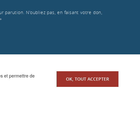
r parution. N’oubliez pas, en faisant votre don,
»
es et permettre de
OK, TOUT ACCEPTER