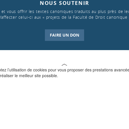
NOUS SOUTENIR
et vous offrir les textes canoniques traduits au plus près de leu
d’affecter celui-ci aux « projets de la Faculté de Droit canonique 
FAIRE UN DON
ptez l’utilisation de cookies pour vous proposer des prestations avancé
réaliser le meilleur site possible.
QUI SOMMES-NOUS ?
La Faculté de Droit canonique