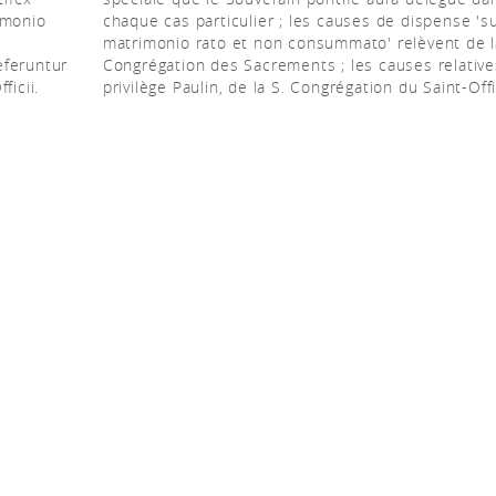
imonio
chaque cas particulier ; les causes de dispense 's
e
matrimonio rato et non consummato' relèvent de l
eferuntur
Congrégation des Sacrements ; les causes relative
ficii.
privilège Paulin, de la S. Congrégation du Saint-Off