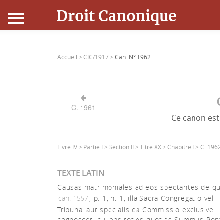
Droit Canonique
Accueil
Accueil >
CIC/1917 >
Can. N° 1962
Droit Canonique
Ressources
C. 1961
Ce canon est 
Actualités
Connexion
Livre IV > Partie I > Section II > Titre XX > Chapitre I > C. 19
TEXTE LATIN
Causas matrimoniales ad eos spectantes de qu
can. 1557
, p. 1, n. 1, illa Sacra Congregatio vel i
Tribunal aut specialis ea Commissio exclusive
cognoscet, cui eas toties quoties Summus Pont