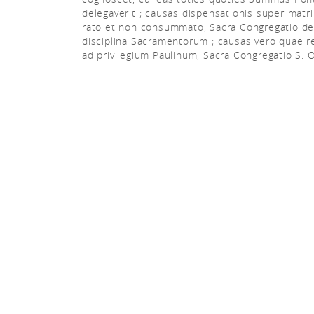
delegaverit ; causas dispensationis super matr
rato et non consummato, Sacra Congregatio d
disciplina Sacramentorum ; causas vero quae r
ad privilegium Paulinum, Sacra Congregatio S. Of