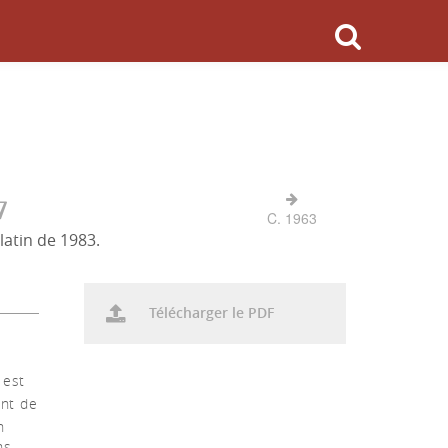
7
C. 1963
latin de 1983.
Télécharger le PDF
 est
ent de
n
ns