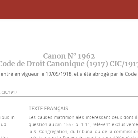
Canon N° 1962
Code de Droit Canonique (1917) CIC/191
entré en vigueur le 19/05/1918, et a été abrogé par le Code 
62 CIC/1917
TEXTE FRANÇAIS
ibus in
Les causes matrimoniales intéressant ceux dont il
llud
question au
can. 1557
p. 1 1°, relèvent exclusivem
la S. Congrégation, du tribunal ou de la commissio
ifex
spéciale que le Souverain pontife aura délégué da