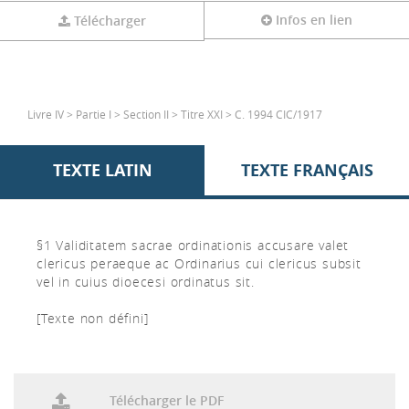
Infos en lien
Télécharger
Livre IV > Partie I > Section II > Titre XXI > C. 1994 CIC/1917
TEXTE LATIN
TEXTE FRANÇAIS
§1 Validitatem sacrae ordinationis accusare valet
clericus peraeque ac Ordinarius cui clericus subsit
vel in cuius dioecesi ordinatus sit.
[Texte non défini]
Télécharger le PDF