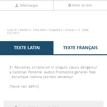
Infos en lien
Télécharger
Livre IV > Partie II > Titre XXIV > Chapitre II > Article I > C. 2066
CIC/1917
TEXTE LATIN
TEXTE FRANÇAIS
§1 Revisores scriptorum in singulis causis deligantur
a Cardinali Ponente, audito Promotore generali fidei
; eorumque nomina secreto serventur.
[Texte non défini]