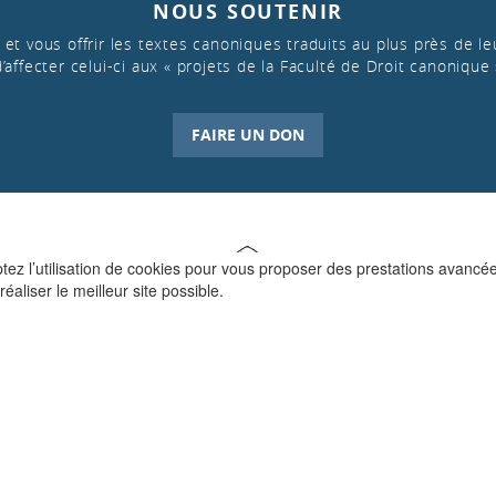
NOUS SOUTENIR
et vous offrir les textes canoniques traduits au plus près de leu
d’affecter celui-ci aux « projets de la Faculté de Droit canonique 
FAIRE UN DON
ptez l’utilisation de cookies pour vous proposer des prestations avancé
réaliser le meilleur site possible.
QUI SOMMES-NOUS ?
La Faculté de Droit canonique