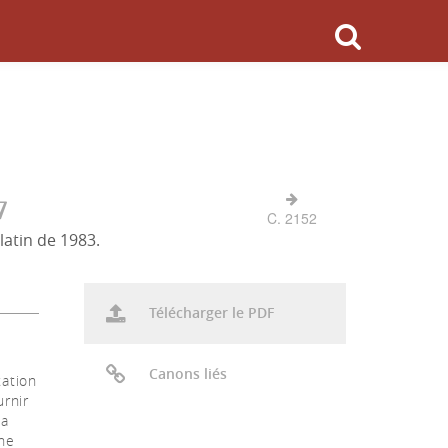
7
C. 2152
latin de 1983.
Télécharger le PDF
Canons liés
tation
urnir
sa
ne