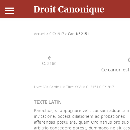
Droit Canonique
Accueil
Accueil >
CIC/1917 >
Can. N° 2151
Droit Canonique
Ressources
C. 2150
Ce canon est 
Actualités
Connexion
Livre IV > Partie III > Titre XXVII > C. 2151 CIC/1917
TEXTE LATIN
Parochus, si oppugnare velit causam adductam 
invitatione, potest dilationem ad probationes
afferendas postulare, quam Ordinarius pro suo
arbitrio concedere potest, dummodo ne sit ces