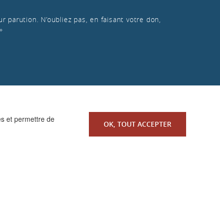
r parution. N’oubliez pas, en faisant votre don,
»
es et permettre de
OK, TOUT ACCEPTER