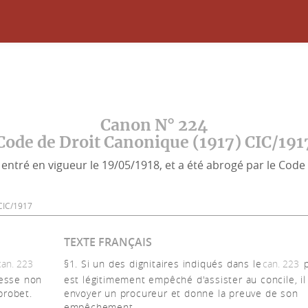
Canon N° 224
Code de Droit Canonique (1917) CIC/191
entré en vigueur le 19/05/1918, et a été abrogé par le Code 
4 CIC/1917
TEXTE FRANÇAIS
can. 223
§1. Si un des dignitaires indiqués dans le
can. 223
p
resse non
est légitimement empêché d'assister au concile, il
probet.
envoyer un procureur et donne la preuve de son
empêchement.