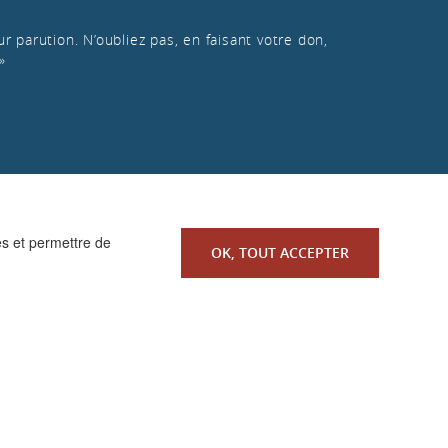
r parution. N’oubliez pas, en faisant votre don,
»
es et permettre de
OK, TOUT ACCEPTER