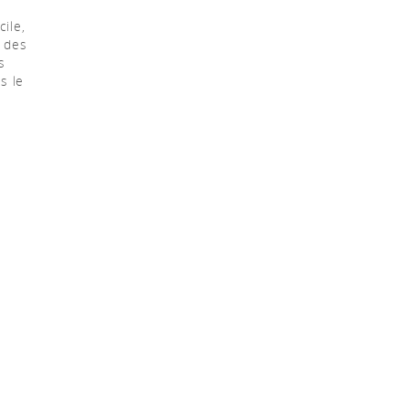
cile,
n des
s
s le