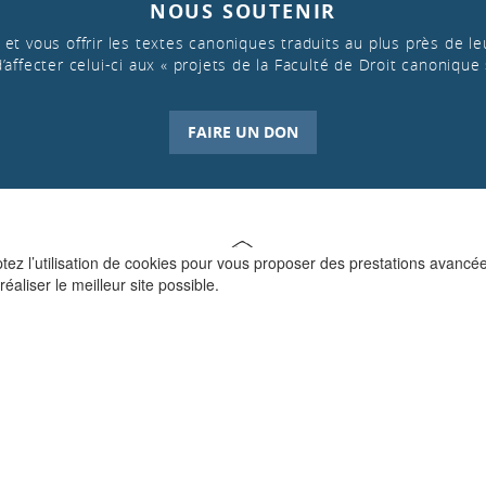
NOUS SOUTENIR
et vous offrir les textes canoniques traduits au plus près de leu
d’affecter celui-ci aux « projets de la Faculté de Droit canonique 
FAIRE UN DON
ptez l’utilisation de cookies pour vous proposer des prestations avancé
réaliser le meilleur site possible.
QUI SOMMES-NOUS ?
La Faculté de Droit canonique