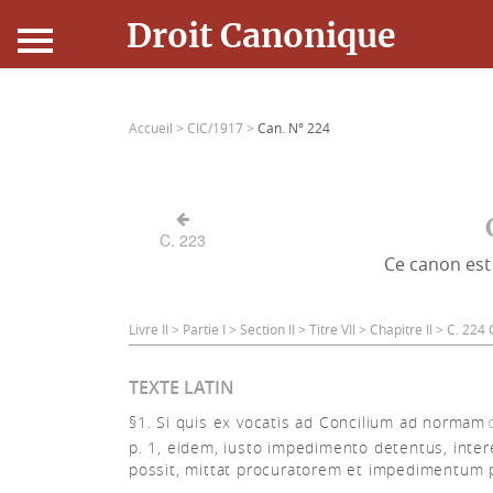
Droit Canonique
Accueil
Accueil >
CIC/1917 >
Can. N° 224
Droit Canonique
Ressources
C. 223
Ce canon est 
Actualités
Connexion
Livre II > Partie I > Section II > Titre VII > Chapitre II > C. 22
TEXTE LATIN
§1. Si quis ex vocatis ad Concilium ad normam
p. 1, eidem, iusto impedimento detentus, inte
possit, mittat procuratorem et impedimentum 