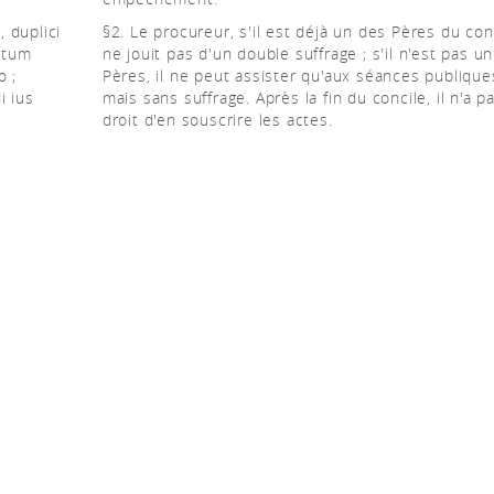
, duplici
§2. Le procureur, s'il est déjà un des Pères du con
antum
ne jouit pas d'un double suffrage ; s'il n'est pas u
o ;
Pères, il ne peut assister qu'aux séances publique
i ius
mais sans suffrage. Après la fin du concile, il n'a pa
droit d'en souscrire les actes.