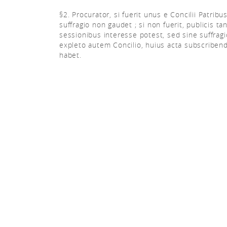
§2. Procurator, si fuerit unus e Concilii Patribus
suffragio non gaudet ; si non fuerit, publicis t
sessionibus interesse potest, sed sine suffragi
expleto autem Concilio, huius acta subscribend
habet.