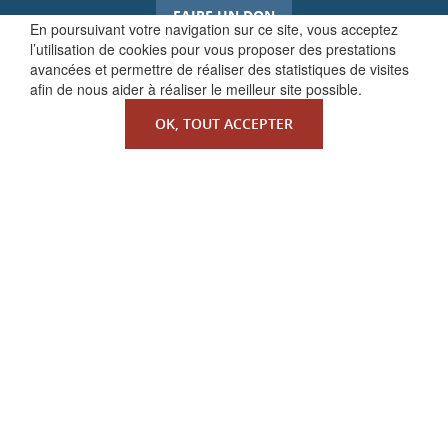
FAIRE UN DON
En poursuivant votre navigation sur ce site, vous acceptez
l’utilisation de cookies pour vous proposer des prestations
avancées et permettre de réaliser des statistiques de visites
afin de nous aider à réaliser le meilleur site possible.
OK, TOUT ACCEPTER
QUI SOMMES-NOUS ?
La Faculté de Droit canonique
Partenaires / mécènes
Liens utiles
MENTIONS LÉGALES