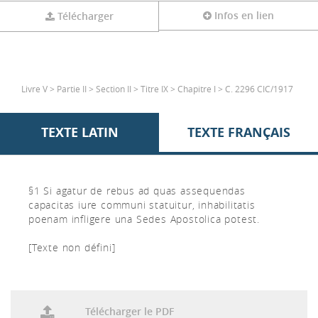
Infos en lien
Télécharger
Livre V > Partie II > Section II > Titre IX > Chapitre I > C. 2296 CIC/1917
TEXTE LATIN
TEXTE FRANÇAIS
§1 Si agatur de rebus ad quas assequendas
capacitas iure communi statuitur, inhabilitatis
poenam infligere una Sedes Apostolica potest.
[Texte non défini]
Télécharger le PDF