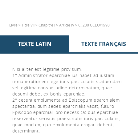
Livre > Titre VII > Chapitre I > Article IV > C. 230 CCEO/1990
TEXTE LATIN
TEXTE FRANÇAIS
Nisi aliter est legitime provisum:
1° Administrator eparchiae ius habet ad iustam
remunerationem lege iuris particularis statuendam
vel legitima consuetudine determinatam, quae
desumi debet ex bonis eparchiae;
2° cetera emolumenta ad Episcopum eparchialem
spectantia, dum sedes eparchialis vacat, futuro
Episcopo eparchiali pro necessitatibus eparchiae
reserventur servatis praescriptis iuris particularis,
quae modum, quo emolumenta erogari debent,
determinant.