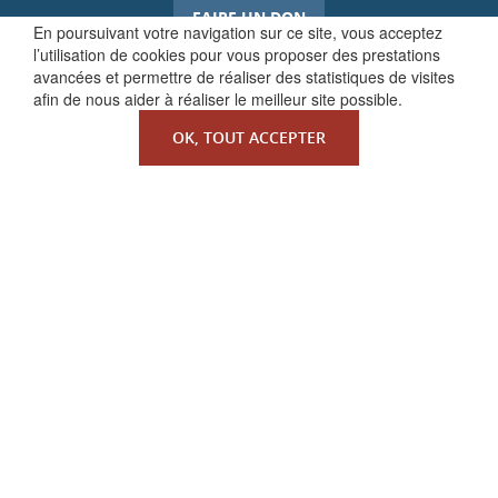
FAIRE UN DON
En poursuivant votre navigation sur ce site, vous acceptez
l’utilisation de cookies pour vous proposer des prestations
avancées et permettre de réaliser des statistiques de visites
afin de nous aider à réaliser le meilleur site possible.
OK, TOUT ACCEPTER
QUI SOMMES-NOUS ?
La Faculté de Droit canonique
Partenaires / mécènes
Liens utiles
MENTIONS LÉGALES