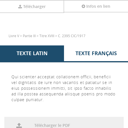
Infos en lien
Télécharger
Livre V > Partie III > Titre XVIII > C. 2395 CIC/1917
TEXTE LATIN
TEXTE FRANÇAIS
Qui scienter acceptat collationem officii, beneficii
vel dignitatis de iure non vacantis et patiatur se in
eius possessionem immitti, sit ipso facto inhabilis
ad illa postea assequenda aliisque poenis pro modo
culpae puniatur.
Télécharger le PDF