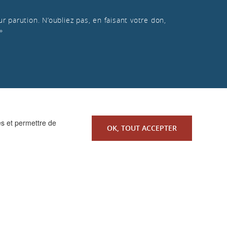
r parution. N’oubliez pas, en faisant votre don,
»
es et permettre de
OK, TOUT ACCEPTER