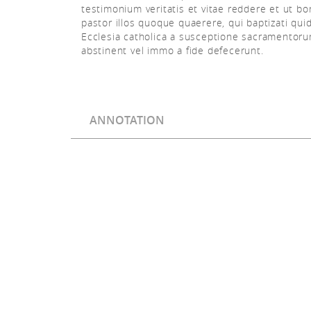
testimonium veritatis et vitae reddere et ut b
pastor illos quoque quaerere, qui baptizati qui
Ecclesia catholica a susceptione sacramentor
abstinent vel immo a fide defecerunt.
ANNOTATION