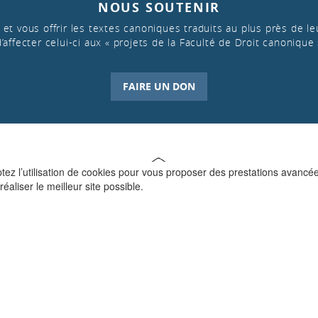
NOUS SOUTENIR
et vous offrir les textes canoniques traduits au plus près de leu
d’affecter celui-ci aux « projets de la Faculté de Droit canonique 
FAIRE UN DON
ptez l’utilisation de cookies pour vous proposer des prestations avancé
réaliser le meilleur site possible.
QUI SOMMES-NOUS ?
La Faculté de Droit canonique