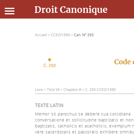
Droit Canonique
Accueil
Accueil >
CCEO/1990 >
Can. N° 293
Droit Canonique
Ressources
Code 
C. 292
Actualités
Connexion
Livre > Titre VII > Chapitre III > C. 293 CCEO/1990
TEXTE LATIN
Memor sit parochus se debere sua cottidiana
conversatione et sollicitudine baptizatis et non
baptizatis, catholicis et acatholicis, exemplum m
vere sacerdotalis et pastoralis exhibere omni