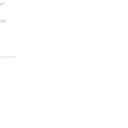
 un
plus