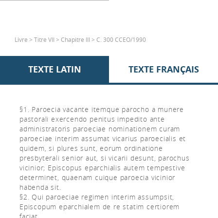
Livre > Titre VII > Chapitre III > C. 300 CCEO/1990
TEXTE LATIN
TEXTE FRANÇAIS
§1. Paroecia vacante itemque parocho a munere
pastorali exercendo penitus impedito ante
administratoris paroeciae nominationem curam
paroeciae interim assumat vicarius paroecialis et
quidem, si plures sunt, eorum ordinatione
presbyterali senior aut, si vicarii desunt, parochus
vicinior; Episcopus eparchialis autem tempestive
determinet, quaenam cuique paroecia vicinior
habenda sit.
§2. Qui paroeciae regimen interim assumpsit,
Episcopum eparchialem de re statim certiorem
faciat.