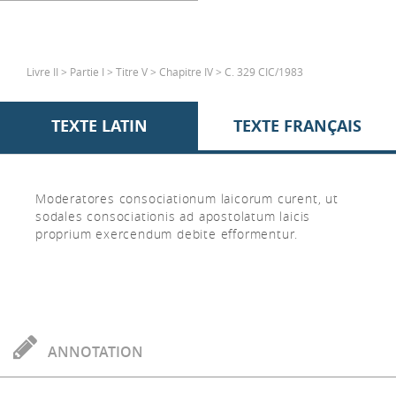
Livre II > Partie I > Titre V > Chapitre IV > C. 329 CIC/1983
TEXTE LATIN
TEXTE FRANÇAIS
Moderatores consociationum laicorum curent, ut
sodales consociationis ad apostolatum laicis
proprium exercendum debite efformentur.
ANNOTATION