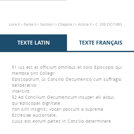
Livre II > Partie II > Section I > Chapitre I > Article II > C. 339 CIC/1983
TEXTE LATIN
TEXTE FRANÇAIS
§1 Ius est et officium omnibus et solis Episcopis qui
membra sint Collegii
Episcoporum, ut Concilio Oecumenico cum suffragio
deliberativo
intersint.
§2 Ad Concilium Oecumenicum insuper alii aliqui,
qui episcopali dignitate
non sint insigniti, vocari possunt a suprema
Ecclesiae auctoritate,
cuius est eorum partes in Concilio determinare.