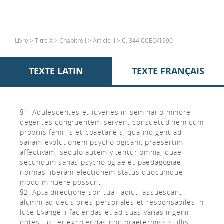
Livre > Titre X > Chapitre I > Article II > C. 344 CCEO/1990
TEXTE LATIN
TEXTE FRANÇAIS
§1. Adulescentes et iuvenes in seminario minore
degentes congruentem servent consuetudinem cum
propriis familiis et coaetaneis, qua indigent ad
sanam evolutionem psychologicam, praesertim
affectivam; sedulo autem vitentur omnia, quae
secundum sanas psychologiae et paedagogiae
normas liberam electionem status quocumque
modo minuere possunt.
§2. Apta directione spirituali adiuti assuescant
alumni ad decisiones personales et responsabiles in
luce Evangelii faciendas et ad suas varias ingenii
dotes iugiter excolendas non praetermissis ullis