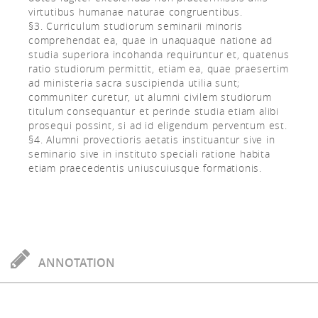
virtutibus humanae naturae congruentibus.
§3. Curriculum studiorum seminarii minoris
comprehendat ea, quae in unaquaque natione ad
studia superiora incohanda requiruntur et, quatenus
ratio studiorum permittit, etiam ea, quae praesertim
ad ministeria sacra suscipienda utilia sunt;
communiter curetur, ut alumni civilem studiorum
titulum consequantur et perinde studia etiam alibi
prosequi possint, si ad id eligendum perventum est.
§4. Alumni provectioris aetatis instituantur sive in
seminario sive in instituto speciali ratione habita
etiam praecedentis uniuscuiusque formationis.
ANNOTATION