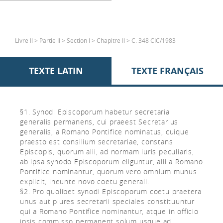
Livre II > Partie II > Section I > Chapitre II > C. 348 CIC/1983
TEXTE LATIN
TEXTE FRANÇAIS
§1. Synodi Episcoporum habetur secretaria
generalis permanens, cui praeest Secretarius
generalis, a Romano Pontifice nominatus, cuique
praesto est consilium secretariae, constans
Episcopis, quorum alii, ad normam iuris peculiaris,
ab ipsa synodo Episcoporum eliguntur, alii a Romano
Pontifice nominantur, quorum vero omnium munus
explicit, ineunte novo coetu generali.
§2. Pro quolibet synodi Episcoporum coetu praetera
unus aut plures secretarii speciales constituuntur
qui a Romano Pontifice nominantur, atque in officio
ipsis commisso permanent solum usque ad