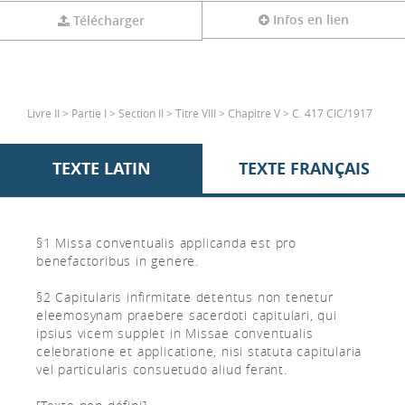
Infos en lien
Télécharger
Livre II > Partie I > Section II > Titre VIII > Chapitre V > C. 417 CIC/1917
TEXTE LATIN
TEXTE FRANÇAIS
§1 Missa conventualis applicanda est pro
benefactoribus in genere.
§2 Capitularis infirmitate detentus non tenetur
eleemosynam praebere sacerdoti capitulari, qui
ipsius vicem supplet in Missae conventualis
celebratione et applicatione, nisi statuta capitularia
vel particularis consuetudo aliud ferant.