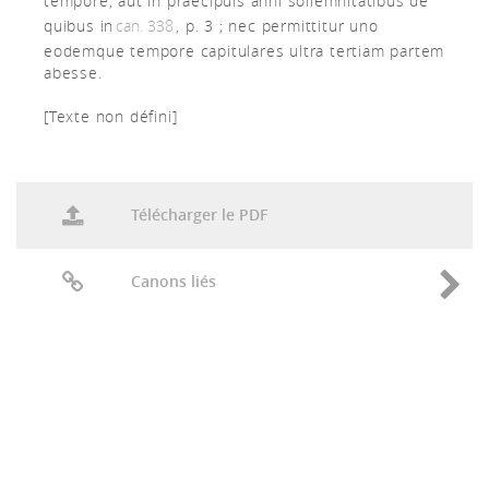
tempore, aut in praecipuis anni sollemnitatibus de
quibus in
can. 338
, p. 3 ; nec permittitur uno
eodemque tempore capitulares ultra tertiam partem
abesse.
[Texte non défini]
Télécharger le PDF
Canons liés