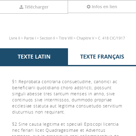
Infos en lien
Télécharger
Livre II > Partie I > Section II > Titre VIII > Chapitre V > C. 418 CIC/1917
TEXTE LATIN
TEXTE FRANÇAIS
§1 Reprobata contraria consuetudine, canonici ac
beneficiarii quotidiano choro adstricti, possunt
singuli abesse tres tantum menses in anno, sive
continuos sive intermissos, dummodo propriae
ecclesiae statuta aut legitima consuetudo servitium
diuturnius non requirant.
§2 Sine causa legitima et speciali Episcopi licentia
nec feriari licet Quadragesimae et Adventus