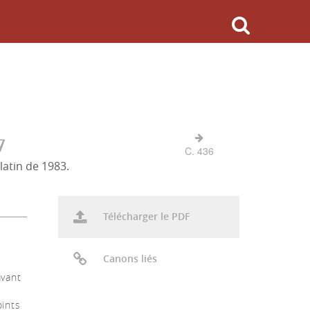
7
C. 436
latin de 1983.
Télécharger le PDF
Canons liés
avant
oints