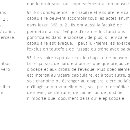
que le droit soustrait expressément à son pouvoir
aris
§2. En conséquence, le chapitre et ensuite le vicai
capitulaire peuvent accomplir tous les actes énu
p. 2 ;
dans le
can. 368
p. 2 ; ils ont aussi la faculté de
in
Vicarius
permettre à tout évêque d'exercer les fonctions
xercere,
pontificales dans le diocèse ; de plus, si le vicaire
capitulaire est évêque, il peut lui-même les exerce
l'exclusion toutefois de l'usage du trône avec bald
e
§3. Le vicaire capitulaire et le chapitre ne peuvent
uribus
faire qui soit de nature à porter quelque préjudice
 vero
diocèse et aux droits de l'évêque. Plus spécialemen
e
est interdit au vicaire capitulaire, et à tout autre, q
soit chanoine ou étranger au chapitre, clerc ou laïc
elibet
qu'il agisse personnellement, soit par intermédiair
re.
d'enlever, de détruire, de cacher ou de modifier
n'importe quel document de la curie épiscopale.