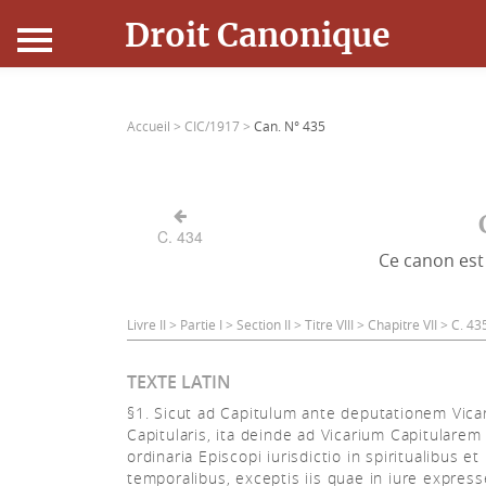
Droit Canonique
Accueil
Accueil >
CIC/1917 >
Can. N° 435
Droit Canonique
Ressources
C. 434
Ce canon est 
Actualités
Connexion
Livre II > Partie I > Section II > Titre VIII > Chapitre VII > C. 
TEXTE LATIN
§1. Sicut ad Capitulum ante deputationem Vicar
Capitularis, ita deinde ad Vicarium Capitularem 
ordinaria Episcopi iurisdictio in spiritualibus et
temporalibus, exceptis iis quae in iure expres