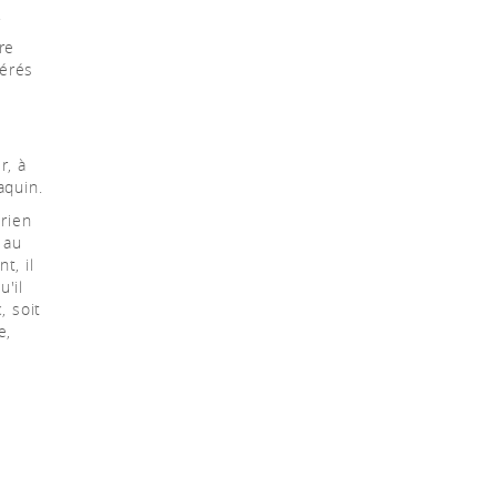
.
re
mérés
r, à
aquin.
 rien
 au
t, il
u'il
, soit
e,