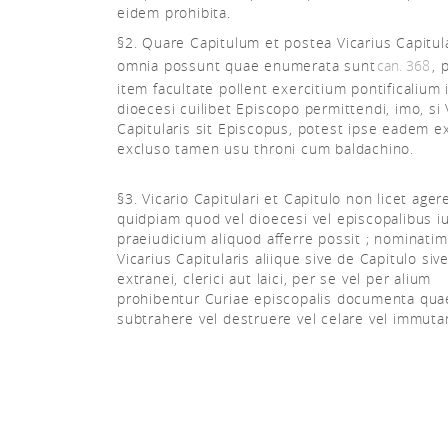
eidem prohibita.
§2. Quare Capitulum et postea Vicarius Capitul
omnia possunt quae enumerata sunt
can. 368
, 
item facultate pollent exercitium pontificalium 
dioecesi cuilibet Episcopo permittendi, imo, si 
Capitularis sit Episcopus, potest ipse eadem e
excluso tamen usu throni cum baldachino.
§3. Vicario Capitulari et Capitulo non licet ager
quidpiam quod vel dioecesi vel episcopalibus i
praeiudicium aliquod afferre possit ; nominatim
Vicarius Capitularis aliique sive de Capitulo siv
extranei, clerici aut laici, per se vel per alium
prohibentur Curiae episcopalis documenta qua
subtrahere vel destruere vel celare vel immuta