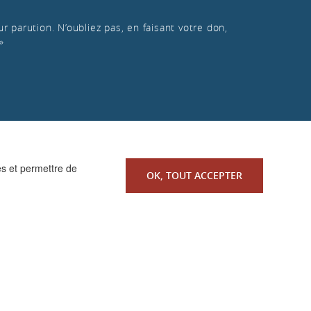
r parution. N’oubliez pas, en faisant votre don,
»
es et permettre de
OK, TOUT ACCEPTER