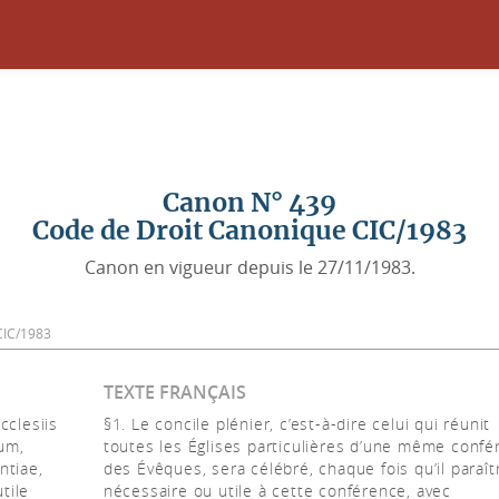
Canon N° 439
Code de Droit Canonique CIC/1983
Canon en vigueur depuis le 27/11/1983.
9 CIC/1983
TEXTE FRANÇAIS
cclesiis
§1. Le concile plénier, c’est-à-dire celui qui réunit
um,
toutes les Églises particulières d’une même confé
ntiae,
des Évêques, sera célébré, chaque fois qu’il paraît
tile
nécessaire ou utile à cette conférence, avec