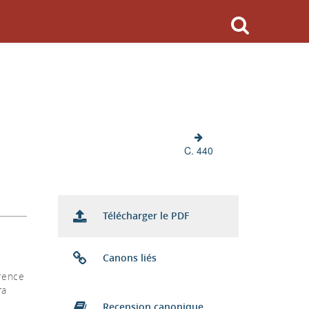
C. 440
Télécharger le PDF
Canons liés
rence
ra
Recension canonique