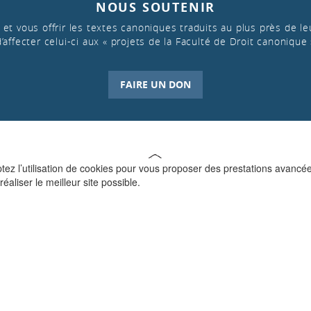
NOUS SOUTENIR
et vous offrir les textes canoniques traduits au plus près de leu
d’affecter celui-ci aux « projets de la Faculté de Droit canonique 
FAIRE UN DON
ptez l’utilisation de cookies pour vous proposer des prestations avancé
réaliser le meilleur site possible.
QUI SOMMES-NOUS ?
La Faculté de Droit canonique