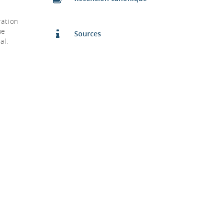
ration
ue
Sources
al.