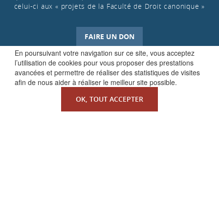
celui-ci aux « projets de la Faculté de Droit canonique »
FAIRE UN DON
En poursuivant votre navigation sur ce site, vous acceptez
l’utilisation de cookies pour vous proposer des prestations
avancées et permettre de réaliser des statistiques de visites
afin de nous aider à réaliser le meilleur site possible.
OK, TOUT ACCEPTER
QUI SOMMES-NOUS ?
La Faculté de Droit canonique
Partenaires / mécènes
Liens utiles