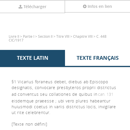
Infos en lien
Télécharger
Livre II > Partie I > Section II > Titre VIII > Chapitre VIII > C. 448
CIC/1917
TEXTE LATIN
TEXTE FRANÇAIS
§1 Vicarius foraneus debet, diebus ab Episcopo
designatis, convocare presbyteros proprii districtus
ad conventus seu collationes de quibus in
can. 131
eisdemque praeesse ; ubi vero plures habeantur
huiusmodi coetus in variis districtus locis, invigilare
ut rite celebrentur.
[Texte non défini]