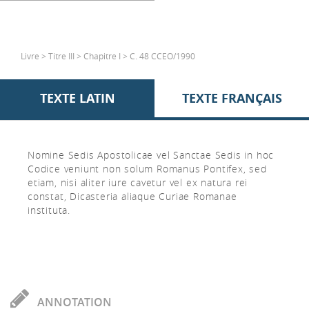
Livre > Titre III > Chapitre I > C. 48 CCEO/1990
TEXTE LATIN
TEXTE FRANÇAIS
Nomine Sedis Apostolicae vel Sanctae Sedis in hoc
Codice veniunt non solum Romanus Pontifex, sed
etiam, nisi aliter iure cavetur vel ex natura rei
constat, Dicasteria aliaque Curiae Romanae
instituta.
ANNOTATION