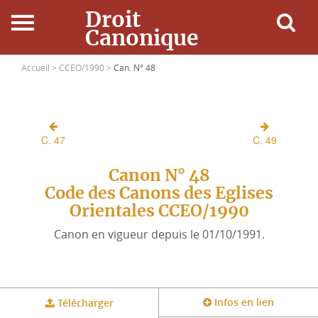
Droit
Canonique
Accueil
Accueil >
CCEO/1990 >
Can. N° 48
Droit Canonique
C. 47
C. 49
Ressources
Canon N° 48
Actualités
Code des Canons des Eglises
Orientales CCEO/1990
Connexion
Canon en vigueur depuis le 01/10/1991.
Infos en lien
Télécharger