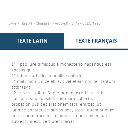
Livre > Titre XII > Chapitre I > Article II > C. 497 CCEO/1990
TEXTE LATIN
TEXTE FRANÇAIS
§1. Ipso iure dimissus a monasterio habendus est
sodalis qui:
1° fidem catholicam publice abiecit;
2° matrimonium celebravit vel etiam civiliter tantum
attentavit.
§2. His in casibus Superior monasterii sui iuris
consulto suo consilio sine mora collectis
probationibus declarationem facti emittat, ut
iuridice constet de dimissione, atque quam primum
de re auctoritatem, cui monasterium immediate
subiectum est, certiorem faciat.