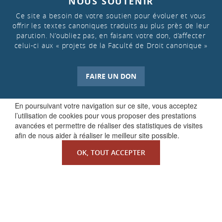
NOUS SOUTENIR
Ce site a besoin de votre soutien pour évoluer et vous
offrir les textes canoniques traduits au plus près de leur
parution. N’oubliez pas, en faisant votre don, d’affecter
celui-ci aux « projets de la Faculté de Droit canonique »
FAIRE UN DON
En poursuivant votre navigation sur ce site, vous acceptez
l’utilisation de cookies pour vous proposer des prestations
avancées et permettre de réaliser des statistiques de visites
afin de nous aider à réaliser le meilleur site possible.
OK, TOUT ACCEPTER
QUI SOMMES-NOUS ?