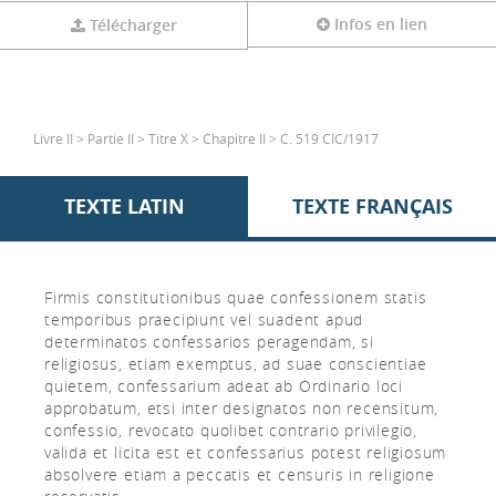
Infos en lien
Télécharger
Livre II > Partie II > Titre X > Chapitre II > C. 519 CIC/1917
TEXTE LATIN
TEXTE FRANÇAIS
Firmis constitutionibus quae confessionem statis
temporibus praecipiunt vel suadent apud
determinatos confessarios peragendam, si
religiosus, etiam exemptus, ad suae conscientiae
quietem, confessarium adeat ab Ordinario loci
approbatum, etsi inter designatos non recensitum,
confessio, revocato quolibet contrario privilegio,
valida et licita est et confessarius potest religiosum
absolvere etiam a peccatis et censuris in religione