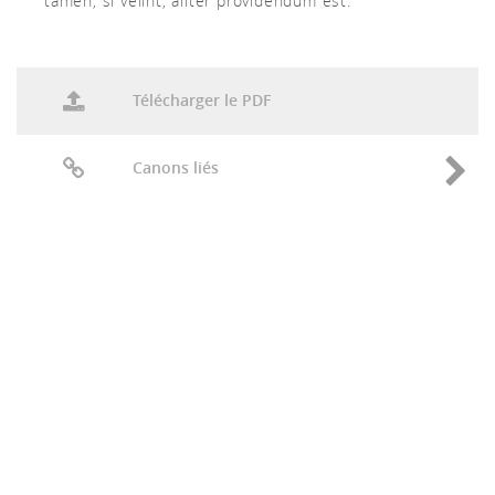
tamen, si velint, aliter providendum est.
Télécharger le PDF
Canons liés