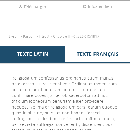
Infos en lien
Télécharger
Livre II > Partie II > Titre X > Chapitre II > C. 526 CIC/1917
TEXTE LATIN
TEXTE FRANÇAIS
Religiosarum confessarius ordinarius suum munus
ne exerceat ultra triennium ; Ordinarius tamen eum
ad secundum, imo etiam ad tertium triennium
confirmare potest, si vel ob sacerdotum ad hoc
officium idoneorum penuriam aliter providere
nequeat, vel maior religiosarum pars, earum quoque
quae in aliis negotiis ius non habent ferendi
suffragium, in eiusdem confessarii confirmationem,
per secreta suffragia, convenerit ; dissentientibus