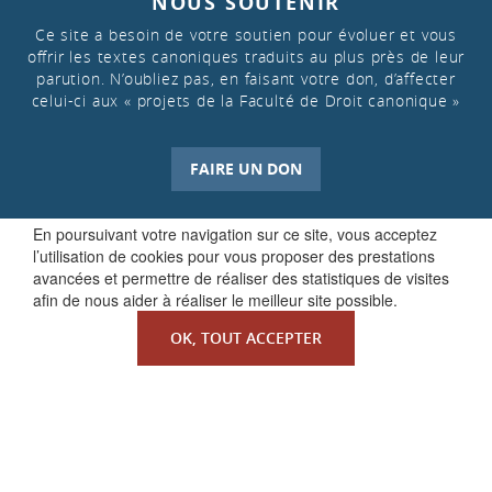
NOUS SOUTENIR
Ce site a besoin de votre soutien pour évoluer et vous
offrir les textes canoniques traduits au plus près de leur
parution. N’oubliez pas, en faisant votre don, d’affecter
celui-ci aux « projets de la Faculté de Droit canonique »
FAIRE UN DON
En poursuivant votre navigation sur ce site, vous acceptez
l’utilisation de cookies pour vous proposer des prestations
avancées et permettre de réaliser des statistiques de visites
afin de nous aider à réaliser le meilleur site possible.
OK, TOUT ACCEPTER
QUI SOMMES-NOUS ?