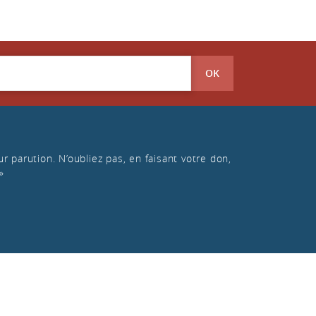
OK
r parution. N’oubliez pas, en faisant votre don,
»