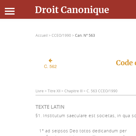
Droit Canonique
Accueil
Accueil >
CCEO/1990 >
Can. N° 563
Droit Canonique
Ressources
Code 
C. 562
Actualités
Connexion
Livre > Titre XII > Chapitre III > C. 563 CCEO/1990
TEXTE LATIN
§1. Institutum saeculare est societas, in qua s
1° ad seipsos Deo totos dedicandum per