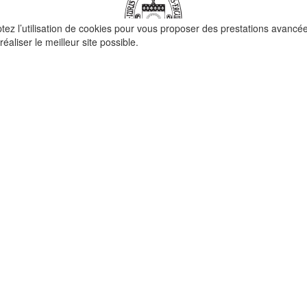
ptez l’utilisation de cookies pour vous proposer des prestations avancé
réaliser le meilleur site possible.
QUI SOMMES-NOUS ?
La Faculté de Droit canonique
Partenaires / mécènes
Liens utiles
MENTIONS LÉGALES
t ©
Redfox.fr
| fourni par
Odoo
| Faculté de Droit Canonique, tous droits