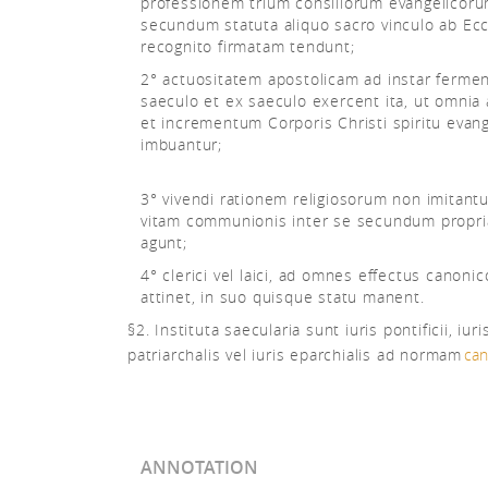
professionem trium consiliorum evangelicor
secundum statuta aliquo sacro vinculo ab Ecc
recognito firmatam tendunt;
2° actuositatem apostolicam ad instar fermen
saeculo et ex saeculo exercent ita, ut omnia
et incrementum Corporis Christi spiritu evang
imbuantur;
3° vivendi rationem religiosorum non imitantu
vitam communionis inter se secundum propri
agunt;
4° clerici vel laici, ad omnes effectus canoni
attinet, in suo quisque statu manent.
§2. Instituta saecularia sunt iuris pontificii, iuri
patriarchalis vel iuris eparchialis ad normam
can
ANNOTATION