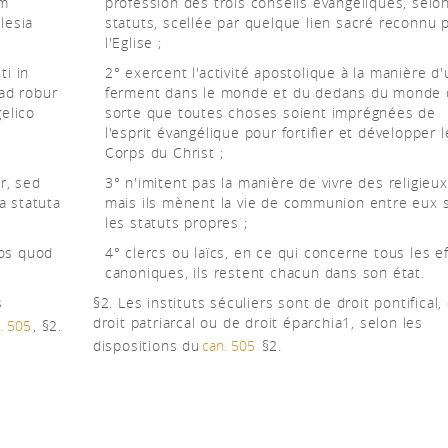
um
profession des trois conseils évangéliques, selon
lesia
statuts, scellée par quelque lien sacré reconnu 
l'Eglise ;
ti in
2° exercent l'activité apostolique à la manière d'
 ad robur
ferment dans le monde et du dedans du monde 
elico
sorte que toutes choses soient imprégnées de
l'esprit évangélique pour fortifier et développer l
Corps du Christ ;
r, sed
3° n'imitent pas la manière de vivre des religieux
a statuta
mais ils mènent la vie de communion entre eux 
les statuts propres ;
cos quod
4° clercs ou laïcs, en ce qui concerne tous les e
canoniques, ils restent chacun dans son état.
s
§2. Les instituts séculiers sont de droit pontifical,
droit patriarcal ou de droit éparchia1, selon les
. 505
, §2.
dispositions du
can. 505
§2.