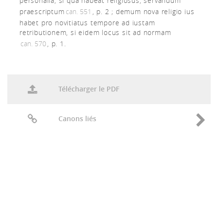
personalia, si qua habeat religiosus, servandum
praescriptum
can. 551
, p. 2 ; demum nova religio ius
habet pro novitiatus tempore ad iustam
retributionem, si eidem locus sit ad normam
can. 570
, p. 1.
Télécharger le PDF
Canons liés