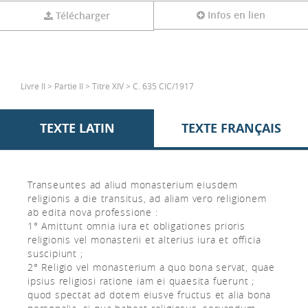
Infos en lien
Télécharger
Livre II > Partie II > Titre XIV > C. 635 CIC/1917
TEXTE LATIN
TEXTE FRANÇAIS
Transeuntes ad aliud monasterium eiusdem
religionis a die transitus, ad aliam vero religionem
ab edita nova professione :
1° Amittunt omnia iura et obligationes prioris
religionis vel monasterii et alterius iura et officia
suscipiunt ;
2° Religio vel monasterium a quo bona servat, quae
ipsius religiosi ratione iam ei quaesita fuerunt ;
quod spectat ad dotem eiusve fructus et alia bona