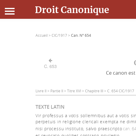
Droit Canonique
Accueil
Accueil >
CIC/1917 >
Can. N° 654
Droit Canonique
Ressources
C. 653
Ce canon est 
Actualités
Connexion
Livre II > Partie II > Titre XVI > Chapitre III > C. 654 CIC/1917
TEXTE LATIN
Vir professus a votis sollemnibus aut a votis si
perpetuis in religione clericali exempta ne dimi
nisi processu instituto, salvo praescripto
can. 6
et revocato quolibet contrario privilegio.