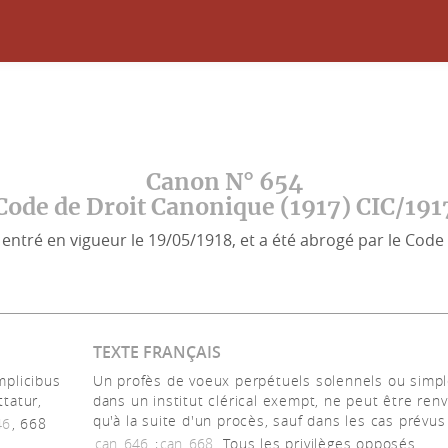
Canon N° 654
Code de Droit Canonique (1917) CIC/191
entré en vigueur le 19/05/1918, et a été abrogé par le Code 
TEXTE FRANÇAIS
mplicibus
Un profès de voeux perpétuels solennels ou simpl
ttatur,
dans un institut clérical exempt, ne peut être ren
qu'à la suite d'un procès, sauf dans les cas prévus
46
, 668
can. 646
;
can. 668.
Tous les privilèges opposés