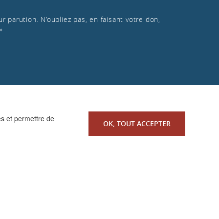
r parution. N’oubliez pas, en faisant votre don,
»
es et permettre de
OK, TOUT ACCEPTER