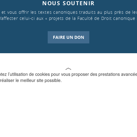
NOUS SOUTENIR
et vous offrir les textes canoniques traduits au plus près de leu
d’affecter celui-ci aux « projets de la Faculté de Droit canonique 
FAIRE UN DON
ptez l’utilisation de cookies pour vous proposer des prestations avancé
réaliser le meilleur site possible.
QUI SOMMES-NOUS ?
La Faculté de Droit canonique