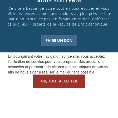
NOUS SOUTENIR
Ce site a besoin de votre soutien pour évoluer et vous
offrir les textes canoniques traduits au plus près de leur
parution. N’oubliez pas, en faisant votre don, d’affecter
celui-ci aux « projets de la Faculté de Droit canonique »
FAIRE UN DON
En poursuivant votre navigation sur ce site, vous acceptez
l’utilisation de cookies pour vous proposer des prestations
avancées et permettre de réaliser des statistiques de visites
afin de nous aider à réaliser le meilleur site possible.
OK, TOUT ACCEPTER
QUI SOMMES-NOUS ?