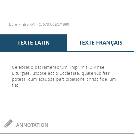
Livre > Titre XVI > C. 673 CCEO/1990
TEXTE LATIN
TEXTE FRANÇAIS
Celebratio sacramentorum, imprimis Divinae
Liturgiae, utpote actio Ecclesiae, quatenus fieri
potest, cum actuosa participatione christifidelium
fiat.
ANNOTATION