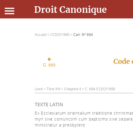
Droit Canonique
Accueil
Accueil >
CCEO/1990 >
Can. N° 694
Droit Canonique
Ressources
Code 
C. 693
Actualités
Connexion
Livre > Titre XVI > Chapitre II > C. 694 CCEO/1990
TEXTE LATIN
Ex Ecclesiarum orientalium traditione chrirsmat
myri sive coniunctim cum baptismo sive separa
ministratur a presbytero.