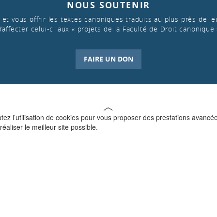
NOUS SOUTENIR
et vous offrir les textes canoniques traduits au plus près de leu
d’affecter celui-ci aux « projets de la Faculté de Droit canonique 
FAIRE UN DON
ptez l’utilisation de cookies pour vous proposer des prestations avancé
réaliser le meilleur site possible.
QUI SOMMES-NOUS ?
La Faculté de Droit canonique