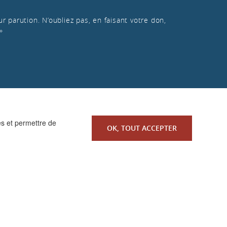
r parution. N’oubliez pas, en faisant votre don,
»
es et permettre de
OK, TOUT ACCEPTER