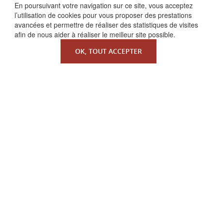
En poursuivant votre navigation sur ce site, vous acceptez
l’utilisation de cookies pour vous proposer des prestations
avancées et permettre de réaliser des statistiques de visites
afin de nous aider à réaliser le meilleur site possible.
OK, TOUT ACCEPTER
QUI SOMMES-NOUS ?
La Faculté de Droit canonique
Partenaires / mécènes
Liens utiles
MENTIONS LÉGALES