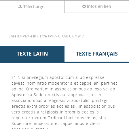
Infos en lien
Télécharger
Livre II > Partie III > Titre XVIII > C. 698 CIC/1917
TEXTE LATIN
TEXTE FRANÇAIS
§1 Nisi privilegium apostolicum aliud expresse
caveat, nominatio moderatoris et cappellani pertinet
ad loci Ordinarium in associationibus ab ipso vel ab
Apostolica Sede erectis aut approbatis, et in
associationibus a religiosis vi apostolici privilegii
erectis extra proprias ecclesias ; in associationibus
vero erectis a religiosis in propriis ecclesiis
requiritur tantum Ordinarii loci consensus, si a
Superiore moderator et cappellanus e clero