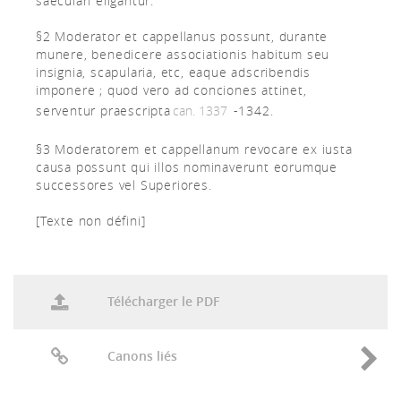
saeculari eligantur.
§2 Moderator et cappellanus possunt, durante
munere, benedicere associationis habitum seu
insignia, scapularia, etc, eaque adscribendis
imponere ; quod vero ad conciones attinet,
serventur praescripta
can. 1337
-1342.
§3 Moderatorem et cappellanum revocare ex iusta
causa possunt qui illos nominaverunt eorumque
successores vel Superiores.
[Texte non défini]
Télécharger le PDF
Canons liés