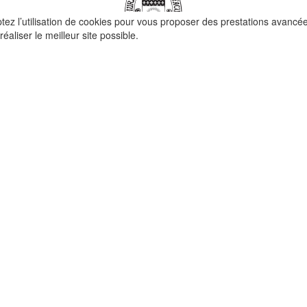
ptez l’utilisation de cookies pour vous proposer des prestations avancé
réaliser le meilleur site possible.
QUI SOMMES-NOUS ?
La Faculté de Droit canonique
Partenaires / mécènes
Liens utiles
MENTIONS LÉGALES
t ©
Redfox.fr
| fourni par
Odoo
| Faculté de Droit Canonique, tous droits