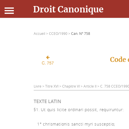
Droit Canonique
Accueil
Accueil >
CCEO/1990 >
Can. N° 758
Droit Canonique
Ressources
Code 
C. 757
Actualités
Connexion
Livre > Titre XVI > Chapitre VI > Article II > C. 758 CCEO/199
TEXTE LATIN
§1. Ut quis licite ordinari possit, requiruntur:
1° chrismationis sancti myri susceptio;