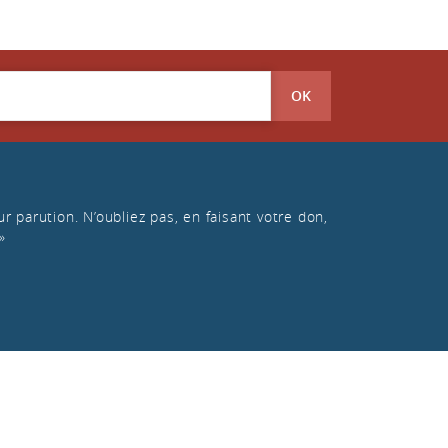
OK
r parution. N’oubliez pas, en faisant votre don,
»