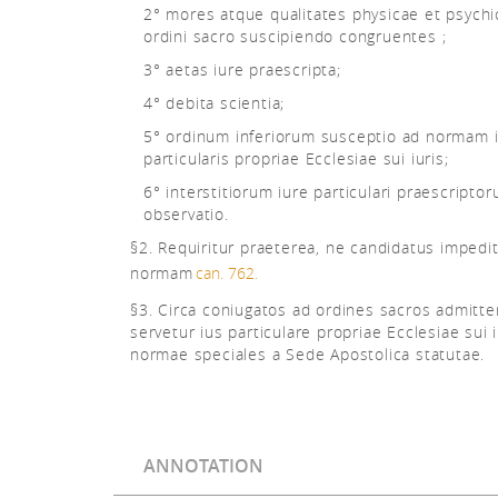
2° mores atque qualitates physicae et psychi
ordini sacro suscipiendo congruentes ;
3° aetas iure praescripta;
4° debita scientia;
5° ordinum inferiorum susceptio ad normam i
particularis propriae Ecclesiae sui iuris;
6° interstitiorum iure particulari praescripto
observatio.
§2. Requiritur praeterea, ne candidatus impedit
normam
can. 762.
§3. Circa coniugatos ad ordines sacros admitt
servetur ius particulare propriae Ecclesiae sui i
normae speciales a Sede Apostolica statutae.
ANNOTATION