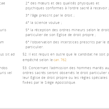
cae
2° des mœurs et des qualités physiques et
psychiques conformes à l'ordre sacré à recevoir 
3° l'âge prescrit par le droit ;
4° la science voulue ;
uris
5° la réception des ordres mineurs selon le droi
particulier de son Eglise de droit propre ;
rum
6° l'observation des interstices prescrits par le d
particulier.
us sit ad
§2. Il est requis en outre que le candidat ne soit 
empêché selon le
can. 762.
endos
§3. Concernant l'admission des hommes mariés a
uris vel
ordres sacrés seront observés le droit particulier 
leur Eglise de droit propre ou les règles spéciales
fixées par le Siège Apostolique.