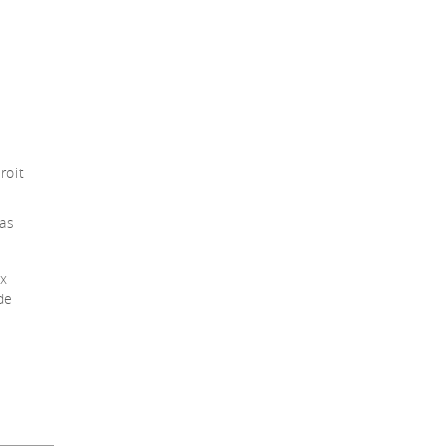
;
t
roit
pas
ux
de