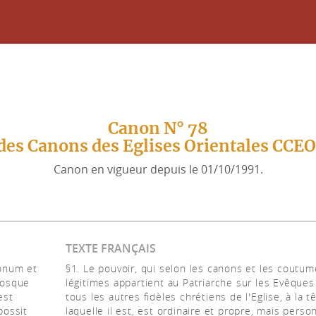
Canon N° 78
des Canons des Eglises Orientales CCE
Canon en vigueur depuis le 01/10/1991.
TEXTE FRANÇAIS
nonum et
§1. Le pouvoir, qui selon les canons et les coutu
rosque
légitimes appartient au Patriarche sur les Evêques
est
tous les autres fidèles chrétiens de l'Eglise, à la t
possit
laquelle il est, est ordinaire et propre, mais perso