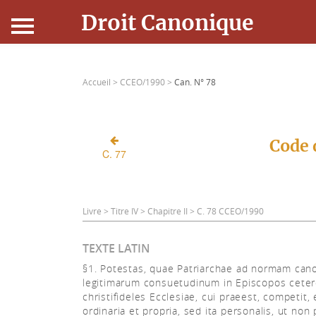
Droit Canonique
Accueil
Accueil >
CCEO/1990 >
Can. N° 78
Droit Canonique
Ressources
Code 
C. 77
Actualités
Connexion
Livre > Titre IV > Chapitre II > C. 78 CCEO/1990
TEXTE LATIN
§1. Potestas, quae Patriarchae ad normam ca
legitimarum consuetudinum in Episcopos cete
christifideles Ecclesiae, cui praeest, competit, 
ordinaria et propria, sed ita personalis, ut non 