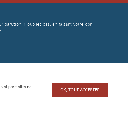
r parution. N’oubliez pas, en faisant votre don,
»
es et permettre de
OK, TOUT ACCEPTER