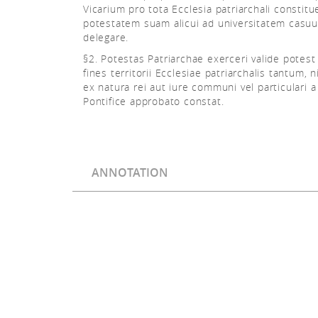
Vicarium pro tota Ecclesia patriarchali constitu
potestatem suam alicui ad universitatem casu
delegare.
§2. Potestas Patriarchae exerceri valide potest 
fines territorii Ecclesiae patriarchalis tantum, ni
ex natura rei aut iure communi vel particulari
Pontifice approbato constat.
ANNOTATION