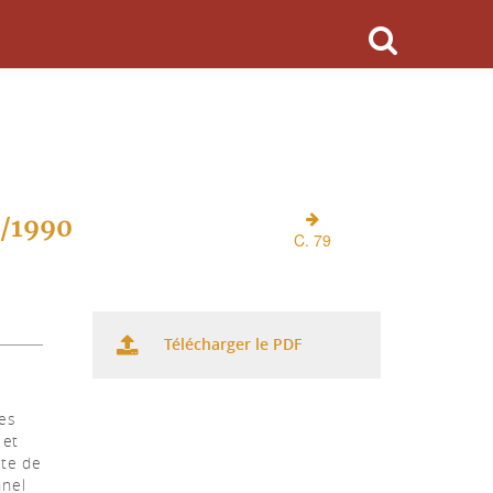
O/1990
C. 79
Télécharger le PDF
mes
 et
ête de
nnel