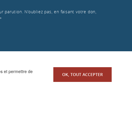
r parution. N’oubliez pas, en faisant votre don,
»
es et permettre de
OK, TOUT ACCEPTER