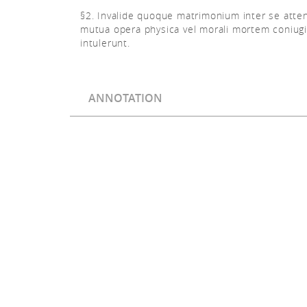
§2. Invalide quoque matrimonium inter se atten
mutua opera physica vel morali mortem coniugi
intulerunt.
ANNOTATION