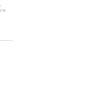
x
ral,