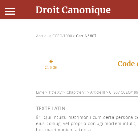
Droit Canonique
Accueil
Accueil >
CCEO/1990 >
Can. N° 807
Droit Canonique
Ressources
Code 
C. 806
Actualités
Connexion
Livre > Titre XVI > Chapitre VII > Article III > C. 807 CCEO/19
TEXTE LATIN
§1. Qui intuitu matrimonii cum certa persona c
eius coniugi vel proprio coniugi mortem intulit, 
hoc matrimonium attentat.