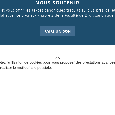
NOUS SOUTENIR
et vous offrir les textes canoniques traduits au plus près de leu
d’affecter celui-ci aux « projets de la Faculté de Droit canonique 
FAIRE UN DON
ptez l’utilisation de cookies pour vous proposer des prestations avancé
réaliser le meilleur site possible.
QUI SOMMES-NOUS ?
La Faculté de Droit canonique