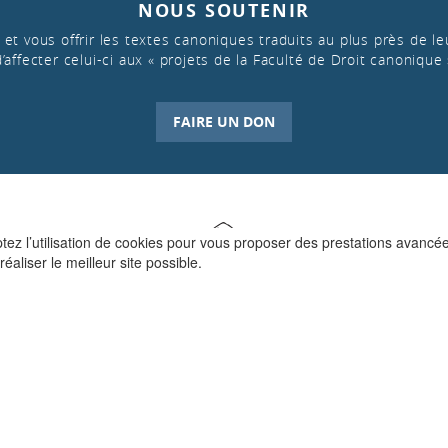
NOUS SOUTENIR
et vous offrir les textes canoniques traduits au plus près de leu
d’affecter celui-ci aux « projets de la Faculté de Droit canonique 
FAIRE UN DON
ptez l’utilisation de cookies pour vous proposer des prestations avancé
réaliser le meilleur site possible.
QUI SOMMES-NOUS ?
La Faculté de Droit canonique