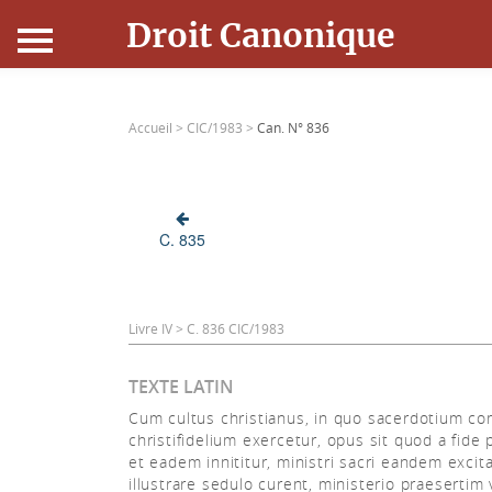
Droit Canonique
Accueil
Accueil >
CIC/1983 >
Can. N° 836
Droit Canonique
Ressources
C. 835
Actualités
Connexion
Livre IV > C. 836 CIC/1983
TEXTE LATIN
Cum cultus christianus, in quo sacerdotium 
christifidelium exercetur, opus sit quod a fide 
et eadem innititur, ministri sacri eandem excit
illustrare sedulo curent, ministerio praesertim 