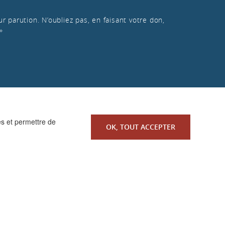
r parution. N’oubliez pas, en faisant votre don,
»
es et permettre de
OK, TOUT ACCEPTER