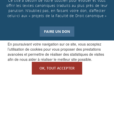
Ce site a besoin de votre soutien pour évoluer et vous
offrir les textes canoniques traduits au plus près de leur
parution. N’oubliez pas, en faisant votre don, d’affecter
celui-ci aux « projets de la Faculté de Droit canonique »
FAIRE UN DON
En poursuivant votre navigation sur ce site, vous acceptez
l’utilisation de cookies pour vous proposer des prestations
avancées et permettre de réaliser des statistiques de visites
afin de nous aider à réaliser le meilleur site possible.
OK, TOUT ACCEPTER
QUI SOMMES-NOUS ?
La Faculté de Droit canonique