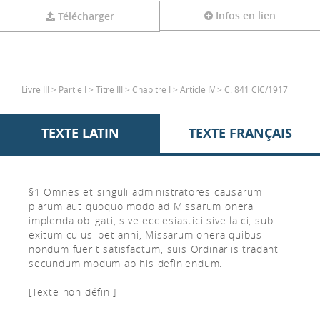
Infos en lien
Télécharger
Livre III > Partie I > Titre III > Chapitre I > Article IV > C. 841 CIC/1917
TEXTE LATIN
TEXTE FRANÇAIS
§1 Omnes et singuli administratores causarum
piarum aut quoquo modo ad Missarum onera
implenda obligati, sive ecclesiastici sive laici, sub
exitum cuiuslibet anni, Missarum onera quibus
nondum fuerit satisfactum, suis Ordinariis tradant
secundum modum ab his definiendum.
[Texte non défini]