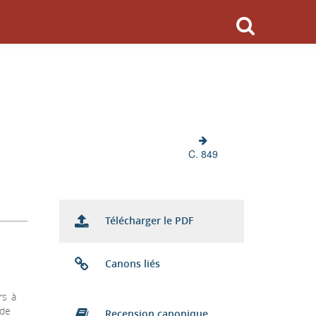
C. 849
Télécharger le PDF
Canons liés
rs à
ide
Recension canonique