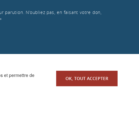
r parution. N’oubliez pas, en faisant votre don,
»
es et permettre de
OK, TOUT ACCEPTER