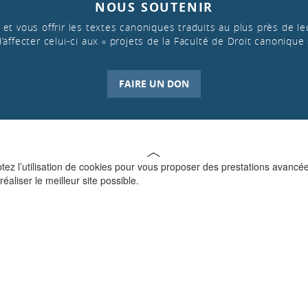
NOUS SOUTENIR
et vous offrir les textes canoniques traduits au plus près de leu
d’affecter celui-ci aux « projets de la Faculté de Droit canonique 
FAIRE UN DON
ptez l’utilisation de cookies pour vous proposer des prestations avancé
réaliser le meilleur site possible.
QUI SOMMES-NOUS ?
La Faculté de Droit canonique