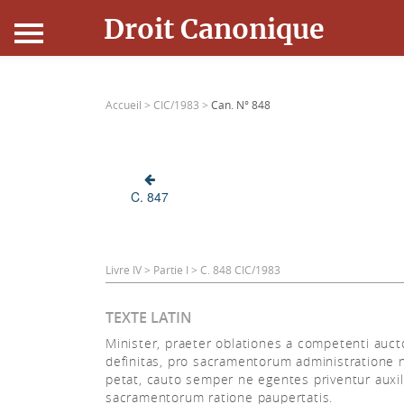
Droit Canonique
Accueil
Accueil >
CIC/1983 >
Can. N° 848
Droit Canonique
Ressources
C. 847
Actualités
Connexion
Livre IV > Partie I > C. 848 CIC/1983
TEXTE LATIN
Minister, praeter oblationes a competenti auct
definitas, pro sacramentorum administratione n
petat, cauto semper ne egentes priventur auxil
sacramentorum ratione paupertatis.