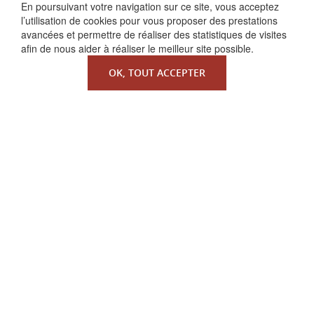
FAIRE UN DON
En poursuivant votre navigation sur ce site, vous acceptez
l’utilisation de cookies pour vous proposer des prestations
avancées et permettre de réaliser des statistiques de visites
afin de nous aider à réaliser le meilleur site possible.
OK, TOUT ACCEPTER
QUI SOMMES-NOUS ?
La Faculté de Droit canonique
Partenaires / mécènes
Liens utiles
MENTIONS LÉGALES