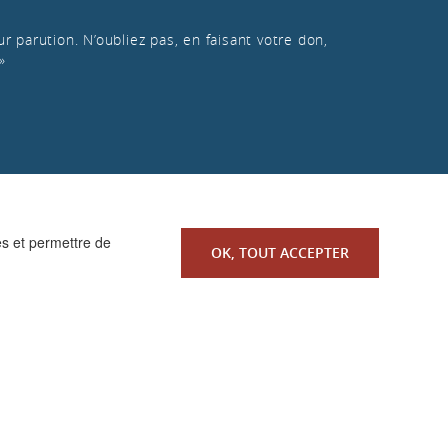
r parution. N’oubliez pas, en faisant votre don,
»
es et permettre de
OK, TOUT ACCEPTER