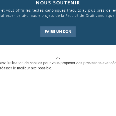
NOUS SOUTENIR
et vous offrir les textes canoniques traduits au plus près de leu
d’affecter celui-ci aux « projets de la Faculté de Droit canonique 
FAIRE UN DON
ptez l’utilisation de cookies pour vous proposer des prestations avancé
réaliser le meilleur site possible.
QUI SOMMES-NOUS ?
La Faculté de Droit canonique