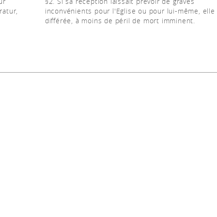
ur
§2. Si sa réception laissait prévoir de graves
ratur,
inconvénients pour l'Eglise ou pour lui-même, elle
différée, à moins de péril de mort imminent.