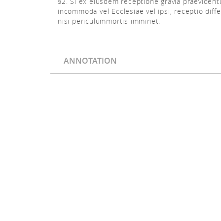
§2. Si ex eiusdem receptione gravia praevident
incommoda vel Ecclesiae vel ipsi, receptio diffe
nisi periculummortis imminet.
ANNOTATION