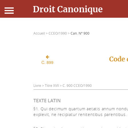
Droit Canonique
Accueil
Accueil >
CCEO/1990 >
Can. N° 900
Droit Canonique
Ressources
Code 
C. 899
Actualités
Connexion
Livre > Titre XVII > C. 900 CCEO/1990
TEXTE LATIN
§1. Qui decimum quartum aetatis annum non
explevit, ne recipiatur renitentibus parentibus.